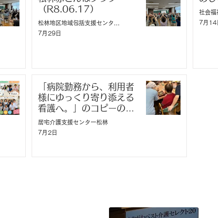
（R8.06.17）
7月14
松林地区地域包括支援センターくるみ
7月29日
「病院勤務から、利用者
様にゆっくり寄り添える
看護へ。」のコピーのコ
ピーのコピーのコピー
居宅介護支援センター松林
7月2日
​法人内の事業所、特別養護老人ホー
ム カトレアホームでは「かながわベ
寿会は、神奈川
スト介護セレクト20」を受賞していま
る５つのサービ
す。
構成されていま
ホーム