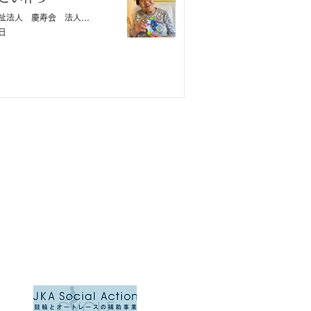
社会福祉法人 慶寿会 法人本部
日
​令和7年度に公益財団法人ＪＫＡの補
助事業を行います。