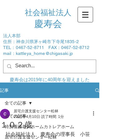
社会福祉法人
​慶寿会
法人本部
住所：神奈川県茅ヶ崎市下寺尾1835-2
TEL：0467-52-8711 FAX：0467-52-8712
mail：
kattleya_home@chigasaki.jp
ログイン
慶寿会は2019年に40周年を迎えました
記事
全ての記事
居宅介護支援センター松林
全ての記事
2025年4月10日
読了時間: 1分
１０２歳
特別養護老人ホームカトレアホーム
社会福祉法人　慶寿会の理事長　小笹
居宅介護支援センター松林