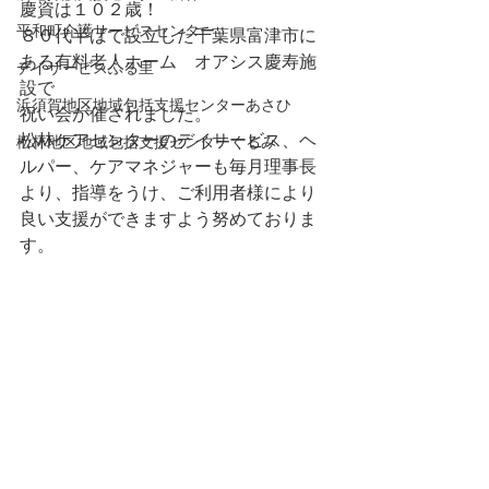
慶資は１０２歳！
平和町介護サービスセンター
８０代半ばで設立した千葉県富津市に
ある有料老人ホーム　オアシス慶寿施
デイサービスふる里
設で
浜須賀地区地域包括支援センターあさひ
祝い会が催されました。
松林ケアセンターのデイサービス、ヘ
松林地区地域包括支援センターくるみ
ルパー、ケアマネジャーも毎月理事長
より、指導をうけ、ご利用者様により
良い支援ができますよう努めておりま
す。