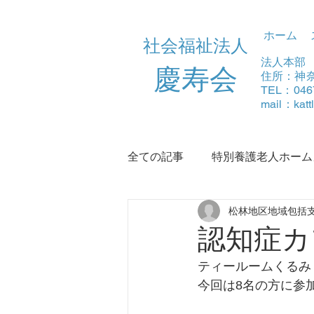
ホーム
社会福祉法人
法人本部
​慶寿会
住所：神奈
TEL：046
mail：
kat
全ての記事
特別養護老人ホーム
松林地区地域包括
デイサービスふる里
浜須
認知症カフ
ティールームくるみ
今回は8名の方に参