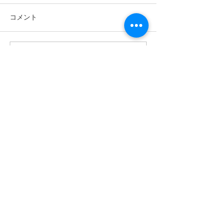
コメント
コメントを追加…
特浴機換装にて快適な入
面会制限(一部解
浴環境が整いました。
らせ
お問合せ
Contact us
アクセス