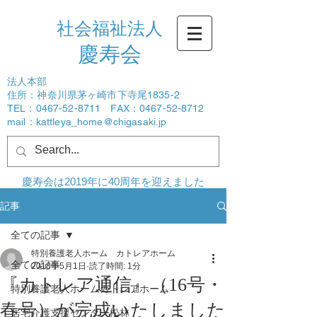
社会福祉法人
​慶寿会
法人本部
住所：神奈川県茅ヶ崎市下寺尾1835-2
TEL：0467-52-8711 FAX：0467-52-8712
mail：
kattleya_home@chigasaki.jp
ログイン
慶寿会は2019年に40周年を迎えました
記事
全ての記事
特別養護老人ホーム カトレアホーム
全ての記事
2018年5月1日
読了時間: 1分
『カトレア通信』（16号・
特別養護老人ホームカトレアホーム
春号）が完成いたしました
居宅介護支援センター松林