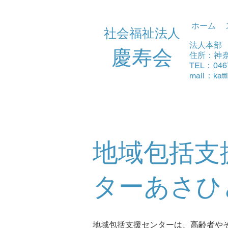
ホーム
社会福祉法人
法人本部
​慶寿会
住所：神奈
TEL：046
mail：
kat
地域包括支
ターあさひ
地域包括支援センターは、高齢者や