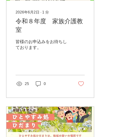
2026年6月2日
∙
1
分
令和８年度 家族介護教
室
皆様のお申込みをお待ちし
ております。
25
0