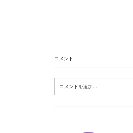
コメント
コメントを追加…
松林赤とんぼクラブ
（R8.07.15）