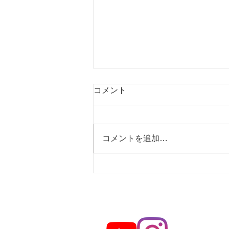
コメント
コメントを追加…
「病院勤務から、利用者様に
ゆっくり寄り添える看護
へ。」のコピー