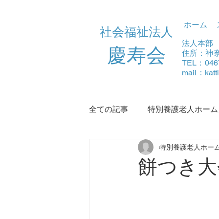
ホーム
社会福祉法人
法人本部
​慶寿会
住所：神奈
TEL：046
mail：
kat
全ての記事
特別養護老人ホーム
特別養護老人ホー
デイサービスふる里
浜須
餅つき大