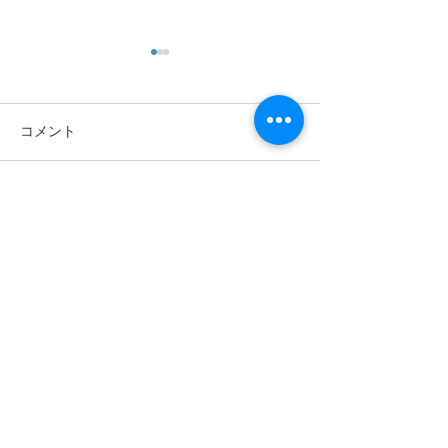
コメント
コメントを追加…
パート、未経験歓迎。も
午前のみ、午
う少し働いてみません
ドライバー募集
か？
お問合せ