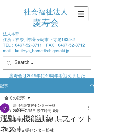
社会福祉法人
​慶寿会
法人本部
住所：神奈川県茅ヶ崎市下寺尾1835-2
TEL：0467-52-8711 FAX：0467-52-8712
mail：
kattleya_home@chigasaki.jp
ログイン
慶寿会は2019年に40周年を迎えました
記事
全ての記事
居宅介護支援センター松林
全ての記事
2024年7月5日
読了時間: 0分
運動！機能訓練！フィット
特別養護老人ホームカトレアホーム
ネス！
居宅介護支援センター松林