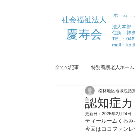
ホーム
社会福祉法人
法人本部
​慶寿会
住所：神奈
TEL：046
mail：
kat
全ての記事
特別養護老人ホーム
松林地区地域包括
デイサービスふる里
浜須
認知症カフ
更新日：
2025年2月24日
ティールームくるみ
今回はココファンレ