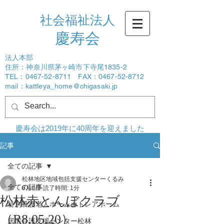
社会福祉法人
​慶寿会
法人本部
住所：神奈川県茅ヶ崎市下寺尾1835-2
TEL：0467-52-8711 FAX：0467-52-8712
mail：
kattleya_home@chigasaki.jp
ログイン
慶寿会は2019年に40周年を迎えました
記事
全ての記事
松林地区地域包括支援センターくるみ
全ての記事
6月9日
読了時間: 1分
松林赤とんぼクラブ
特別養護老人ホームカトレアホーム
（R8.05.20）
居宅介護支援センター松林