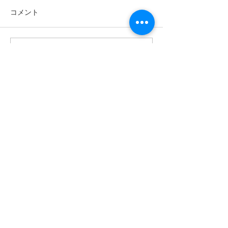
コメント
コメントを追加…
松林赤とんぼクラブ
「病院勤務から
（R8.06.17）
様にゆっくり寄
看護へ。」のコ
ピーのコピーの
お問合せ
Contact us
アクセス