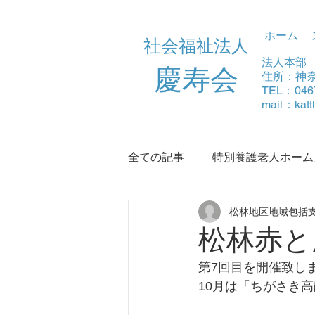
ホーム
社会福祉法人
法人本部
​慶寿会
住所：神奈
TEL：046
mail：
kat
全ての記事
特別養護老人ホーム
松林地区地域包括
デイサービスふる里
浜須
松林赤とん
第7回目を開催致し
10月は「ちがさき