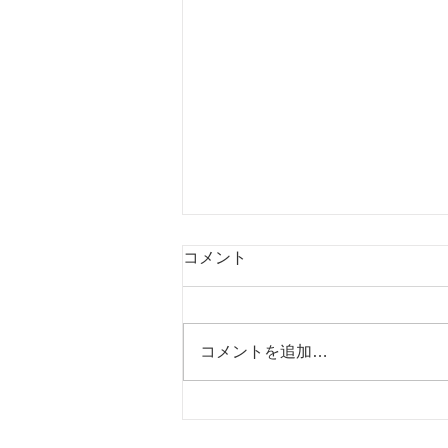
コメント
コメントを追加…
松林赤とんぼクラブ
（R8.07.15）