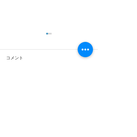
コメント
コメントを追加…
パート、未経験歓迎。も
午前のみ、午
う少し働いてみません
ドライバー募集
か？