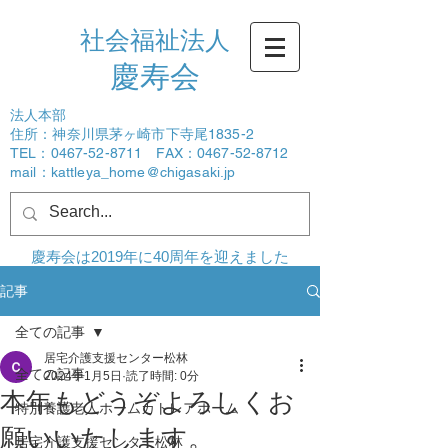
社会福祉法人
​慶寿会
法人本部
住所：神奈川県茅ヶ崎市下寺尾1835-2
TEL：0467-52-8711 FAX：0467-52-8712
mail：
kattleya_home@chigasaki.jp
ログイン
慶寿会は2019年に40周年を迎えました
記事
全ての記事
居宅介護支援センター松林
全ての記事
2024年1月5日
読了時間: 0分
本年もどうぞよろしくお
特別養護老人ホームカトレアホーム
願いいたします。
居宅介護支援センター松林