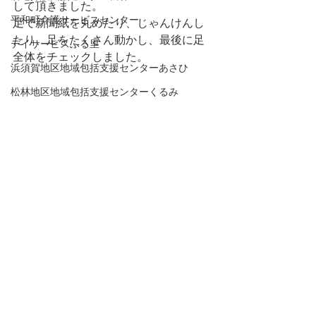
して頂きました。
平和町介護サービスセンター
足で新聞紙を丸めたり、じゃんけんし
たり、足をたくさん動かし、最後に足
デイサービスふる里
全体をチェックしました。
浜須賀地区地域包括支援センターあさひ
松林地区地域包括支援センターくるみ