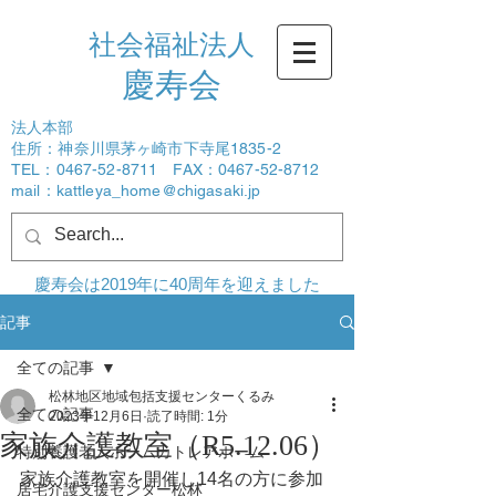
社会福祉法人
​慶寿会
法人本部
住所：神奈川県茅ヶ崎市下寺尾1835-2
TEL：0467-52-8711 FAX：0467-52-8712
mail：
kattleya_home@chigasaki.jp
ログイン
慶寿会は2019年に40周年を迎えました
記事
全ての記事
松林地区地域包括支援センターくるみ
全ての記事
2023年12月6日
読了時間: 1分
家族介護教室（R5.12.06）
特別養護老人ホームカトレアホーム
家族介護教室を開催し14名の方に参加
居宅介護支援センター松林