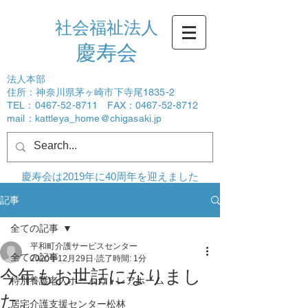
社会福祉法人
​慶寿会
法人本部
住所：神奈川県茅ヶ崎市下寺尾1835-2
TEL：0467-52-8711 FAX：0467-52-8712
mail：
kattleya_home@chigasaki.jp
ログイン
慶寿会は2019年に40周年を迎えました
記事
全ての記事
平和町介護サービスセンター
全ての記事
2020年12月29日
読了時間: 1分
今年もお世話になりまし
特別養護老人ホームカトレアホーム
た。
居宅介護支援センター松林