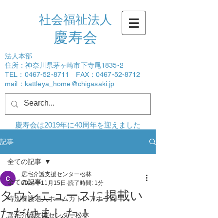
社会福祉法人
​慶寿会
法人本部
住所：神奈川県茅ヶ崎市下寺尾1835-2
TEL：0467-52-8711 FAX：0467-52-8712
mail：
kattleya_home@chigasaki.jp
ログイン
慶寿会は2019年に40周年を迎えました
記事
全ての記事
居宅介護支援センター松林
全ての記事
2024年11月15日
読了時間: 1分
タウンニュースに掲載い
特別養護老人ホームカトレアホーム
ただけました！
居宅介護支援センター松林