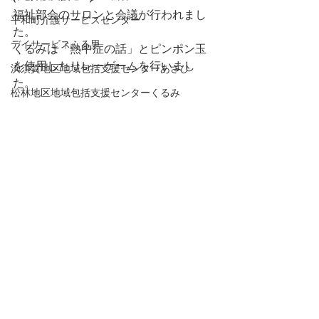
福祉部会のサロンと会議が行われまし
平和町介護サービスセンター
た。
デイサービスふる里
くるみは「熱中症の話」とピンポン玉
を使用したリレーゲームを行いまし
浜須賀地区地域包括支援センターあさひ
た。
松林地区地域包括支援センターくるみ