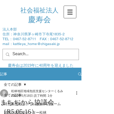
社会福祉法人
​慶寿会
法人本部
住所：神奈川県茅ヶ崎市下寺尾1835-2
TEL：0467-52-8711 FAX：0467-52-8712
mail：
kattleya_home@chigasaki.jp
ログイン
慶寿会は2019年に40周年を迎えました
記事
全ての記事
松林地区地域包括支援センターくるみ
全ての記事
2023年5月18日
読了時間: 1分
まちぢから協議会
特別養護老人ホームカトレアホーム
（R5.05.16）
居宅介護支援センター松林