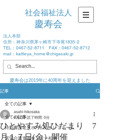
社会福祉法人
​慶寿会
法人本部
住所：神奈川県茅ヶ崎市下寺尾1835-2
TEL：0467-52-8711 FAX：0467-52-8712
mail：
kattleya_home@chigasaki.jp
ログイン
慶寿会は2019年に40周年を迎えました
記事
全ての記事
asahi-hikosaka
全ての記事
6月2日
読了時間: 0分
ひとやすみ処ひだまり 7
特別養護老人ホームカトレアホーム
月１７日(金）開催
居宅介護支援センター松林