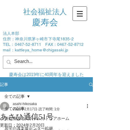
社会福祉法人
​慶寿会
法人本部
住所：神奈川県茅ヶ崎市下寺尾1835-2
TEL：0467-52-8711 FAX：0467-52-8712
mail：
kattleya_home@chigasaki.jp
ログイン
慶寿会は2019年に40周年を迎えました
記事
全ての記事
asahi-hikosaka
全ての記事
2024年2月17日
読了時間: 1分
あさひ通信51号
特別養護老人ホームカトレアホーム
更新日：
2024年2月20日
居宅介護支援センター松林