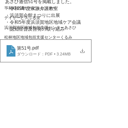
あさひ通信51号を掲載しました。
平和町介護サービスセンター
・令和5年度家族介護教室
・浜須賀会館まつりに出展
デイサービスふる里
・令和5年度浜須賀地区地域ケア会議
浜須賀地区地域包括支援センターあさひ
・認知症普及啓発の取り組み
松林地区地域包括支援センターくるみ
.pdf
第51号
ダウンロード：PDF • 3.24MB