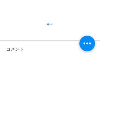
コメント
コメントを追加…
特浴機換装にて快適な入
面会制限(一部解
浴環境が整いました。
らせ