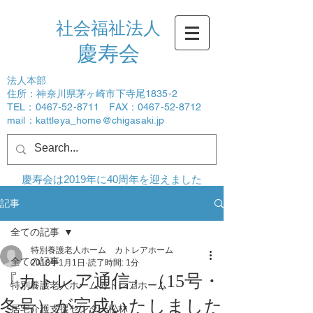
社会福祉法人
​慶寿会
法人本部
住所：神奈川県茅ヶ崎市下寺尾1835-2
TEL：0467-52-8711 FAX：0467-52-8712
mail：
kattleya_home@chigasaki.jp
ログイン
慶寿会は2019年に40周年を迎えました
記事
全ての記事
特別養護老人ホーム カトレアホーム
全ての記事
2018年1月1日
読了時間: 1分
『カトレア通信』（15号・
特別養護老人ホームカトレアホーム
冬号）が完成いたしました
居宅介護支援センター松林